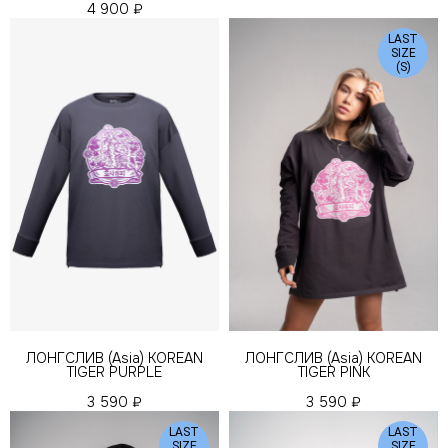
4 900
₽
LAST
SIZE
(S)
ЛОНГСЛИВ (Asia) KOREAN
ЛОНГСЛИВ (Asia) KOREAN
TIGER PURPLE
TIGER PINK
3 590
₽
3 590
₽
LAST
LAST
SIZE
SIZE